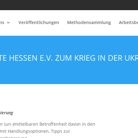
ns
Veröffentlichungen
Methodensammlung
Arbeitsb
E HESSEN E.V. ZUM KRIEG IN DER UK
nierung
er (un-)mittelbaren Betroffenheit davon in den
 mit Handlungsoptionen, Tipps zur