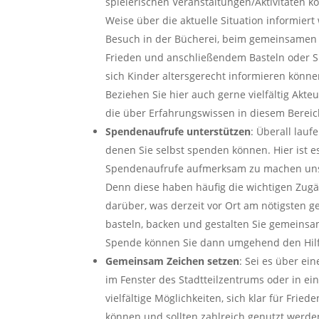
spielerischen Veranstaltungen/Aktivitäten k
Weise über die aktuelle Situation informier
Besuch in der Bücherei, beim gemeinsamen
Frieden und anschließendem Basteln oder Spo
sich Kinder altersgerecht informieren können
Beziehen Sie hier auch gerne vielfältig Akte
die über Erfahrungswissen in diesem Bereic
Spendenaufrufe unterstützen
: Überall lauf
denen Sie selbst spenden können. Hier ist e
Spendenaufrufe aufmerksam zu machen uns d
Denn diese haben häufig die wichtigen Zugä
darüber, was derzeit vor Ort am nötigsten ge
basteln, backen und gestalten Sie gemeins
Spende können Sie dann umgehend den Hilf
Gemeinsam Zeichen setzen
: Sei es über ei
im Fenster des Stadtteilzentrums oder in ei
vielfältige Möglichkeiten, sich klar für Frie
können und sollten zahlreich genutzt werden