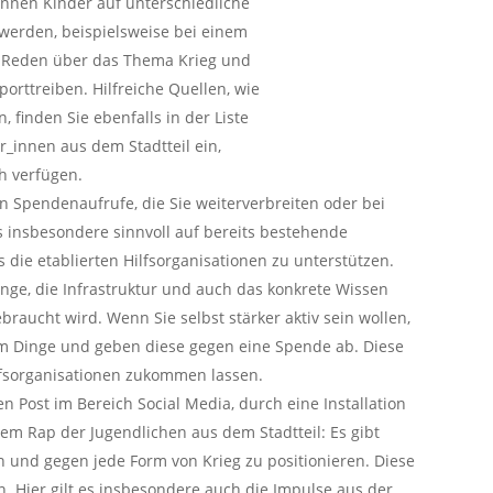
önnen Kinder auf unterschiedliche
t werden, beispielsweise bei einem
 Reden über das Thema Krieg und
rttreiben. Hilfreiche Quellen, wie
, finden Sie ebenfalls in der Liste
ur_innen aus dem Stadtteil ein,
h verfügen.
en Spendenaufrufe, die Sie weiterverbreiten oder bei
s insbesondere sinnvoll auf bereits bestehende
ie etablierten Hilfsorganisationen zu unterstützen.
nge, die Infrastruktur und auch das konkrete Wissen
braucht wird. Wenn Sie selbst stärker aktiv sein wollen,
am Dinge und geben diese gegen eine Spende ab. Diese
sorganisationen zukommen lassen.
nen Post im Bereich Social Media, durch eine Installation
nem Rap der Jugendlichen aus dem Stadtteil: Es gibt
den und gegen jede Form von Krieg zu positionieren. Diese
. Hier gilt es insbesondere auch die Impulse aus der