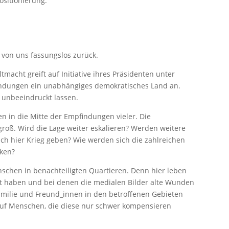
sitionierung.
le von uns fassungslos zurück.
tmacht greift auf Initiative ihres Präsidenten unter
ndungen ein unabhängiges demokratisches Land an.
 unbeeindruckt lassen.
n in die Mitte der Empfindungen vieler. Die
groß. Wird die Lage weiter eskalieren? Werden weitere
uch hier Krieg geben? Wie werden sich die zahlreichen
rken?
nschen in benachteiligten Quartieren. Denn hier leben
bt haben und bei denen die medialen Bilder alte Wunden
amilie und Freund_innen in den betroffenen Gebieten
 auf Menschen, die diese nur schwer kompensieren