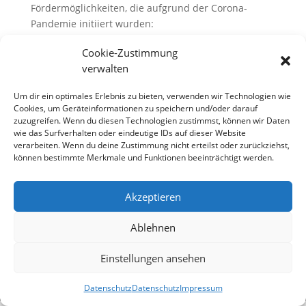
Fördermöglichkeiten, die aufgrund der Corona-
Pandemie initiiert wurden:
Corona-Nothilfe-Pakete des Deutschen
Cookie-Zustimmung
Kinderhilfswerks
verwalten
Hessisches Förderprogramm zur „Weiterführung
der Vereins- und Kulturarbeit“
Um dir ein optimales Erlebnis zu bieten, verwenden wir Technologien wie
Cookies, um Geräteinformationen zu speichern und/oder darauf
Aufruf für Pilotkommunen: Digitale Bürgerdialoge
zuzugreifen. Wenn du diesen Technologien zustimmst, können wir Daten
in Zeiten von Corona, Bertelsmann-Stiftung
wie das Surfverhalten oder eindeutige IDs auf dieser Website
verarbeiten. Wenn du deine Zustimmung nicht erteilst oder zurückziehst,
können bestimmte Merkmale und Funktionen beeinträchtigt werden.
Akzeptieren
Ablehnen
Einstellungen ansehen
Impressum
Datenschutz
Satzung
Datenschutz
Datenschutz
Impressum