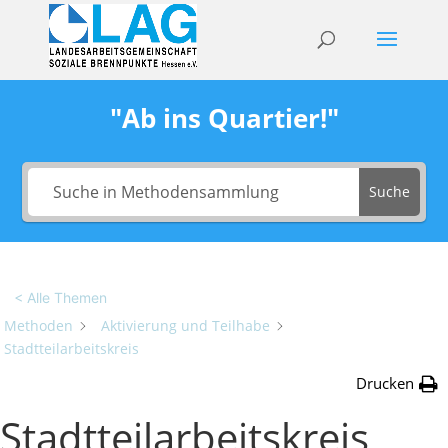
"Ab ins Quartier!"
Suche
< Alle Themen
Methoden
Aktivierung und Teilhabe
Stadtteilarbeitskreis
Drucken
Stadtteilarbeitskreis