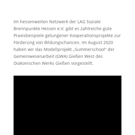
Im hessenweiten Netzwerk der LAG Soziale
Brennpunkte Hessen e.V. gibt es zahlreiche gute
Praxisbeispiele gelungener Kooperationsprojekte zur
Förderung von Bildungschancen. Im August 2020
haben wir das Modellprojekt „Summerschool“ der
Gemeinwesenarbeit (GWA) Gießen West des
Diakonischen Werks Gießen vorgestellt.