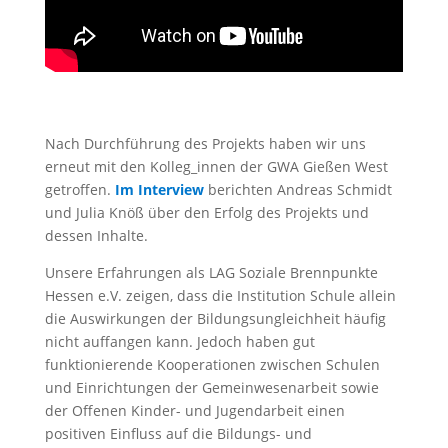
Nach Durchführung des Projekts haben wir uns
erneut mit den Kolleg_innen der GWA Gießen West
getroffen.
Im Interview
berichten Andreas Schmidt
und Julia Knöß über den Erfolg des Projekts und
dessen Inhalte.
Unsere Erfahrungen als LAG Soziale Brennpunkte
Hessen e.V. zeigen, dass die Institution Schule allein
die Auswirkungen der Bildungsungleichheit häufig
nicht auffangen kann. Jedoch haben gut
funktionierende Kooperationen zwischen Schulen
und Einrichtungen der Gemeinwesenarbeit sowie
der Offenen Kinder- und Jugendarbeit einen
positiven Einfluss auf die Bildungs- und