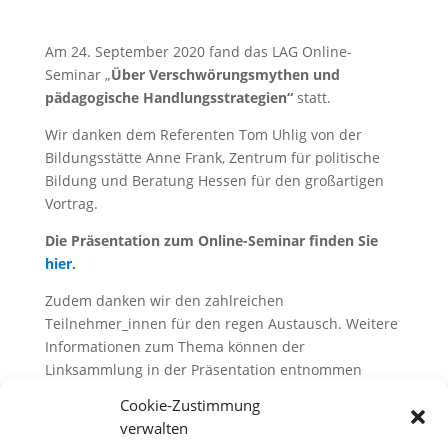
Am 24. September 2020 fand das LAG Online-
Seminar „
Über Verschwörungsmythen
und
pädagogische Handlungsstrategien“
statt.
Wir danken dem Referenten Tom Uhlig von der
Bildungsstätte Anne Frank, Zentrum für politische
Bildung und Beratung Hessen für den großartigen
Vortrag.
Die Präsentation zum Online-Seminar finden Sie
hier
.
Zudem danken wir den zahlreichen
Teilnehmer_innen für den regen Austausch. Weitere
Informationen zum Thema können der
Linksammlung in der Präsentation entnommen
werden. Für konkrete Rückfragen wenden Sie sich
Cookie-Zustimmung
gerne per Mail an Herr Tom Uhlig (tuhlig@bs-anne-
verwalten
frank.de).