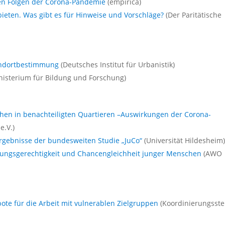
en Folgen der Corona-Pandemie
(empirica)
eten. Was gibt es für Hinweise und Vorschläge?
(Der Paritätische
tandortbestimmung
(Deutsches Institut für Urbanistik)
isterium für Bildung und Forschung)
hen in benachteiligten Quartieren –Auswirkungen der Corona-
e.V.)
Ergebnisse der bundesweiten Studie „JuCo“
(Universität Hildesheim
ldungsgerechtigkeit und Chancengleichheit junger Menschen
(AWO
ote für die Arbeit mit vulnerablen Zielgruppen
(Koordinierungsste