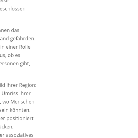
eise
geschlossen
önnen das
tand gefährden.
in einer Rolle
us, ob es
personen gibt,
ld Ihrer Region:
n Umriss Ihrer
nd, wo Menschen
 sein könnten.
er positioniert
ücken,
er assoziatives