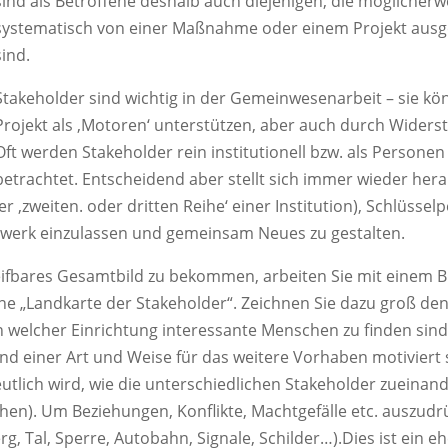
sind als Betroffene deshalb auch diejenigen, die möglicherw
systematisch von einer Maßnahme oder einem Projekt aus
sind.
Stakeholder sind wichtig in der Gemeinwesenarbeit – sie k
Projekt als ‚Motoren‘ unterstützen, aber auch durch Widers
Oft werden Stakeholder rein institutionell bzw. als Personen 
betrachtet. Entscheidend aber stellt sich immer wieder hera
der ‚zweiten. oder dritten Reihe‘ einer Institution), Schlüssel
etzwerk einzulassen und gemeinsam Neues zu gestalten.
ifbares Gesamtbild zu bekommen, arbeiten Sie mit einem Bi
ine „Landkarte der Stakeholder“. Zeichnen Sie dazu groß de
 in welcher Einrichtung interessante Menschen zu finden si
gend einer Art und Weise für das weitere Vorhaben motiviert
tlich wird, wie die unterschiedlichen Stakeholder zueinand
sehen). Um Beziehungen, Konflikte, Machtgefälle etc. auszudr
, Tal, Sperre, Autobahn, Signale, Schilder…).Dies ist ein eh