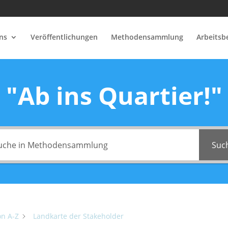
ns
Veröffentlichungen
Methodensammlung
Arbeitsb
"Ab ins Quartier!"
Suc
on A-Z
Landkarte der Stakeholder