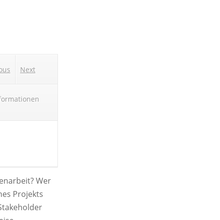
ous
Next
nformationen
enarbeit? Wer
ines Projekts
Stakeholder