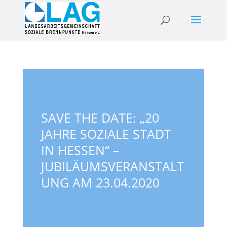
SAVE THE DATE: „20
JAHRE SOZIALE STADT
IN HESSEN“ –
JUBILÄUMSVERANSTALT
UNG AM 23.04.2020