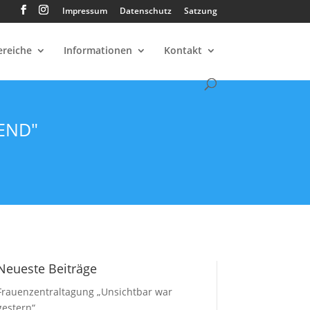
Impressum
Datenschutz
Satzung
ereiche
Informationen
Kontakt
END"
Neueste Beiträge
Frauenzentraltagung „Unsichtbar war
gestern“