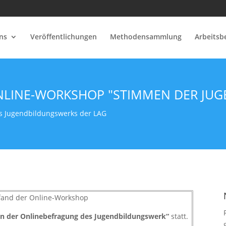
ns
Veröffentlichungen
Methodensammlung
Arbeitsb
LINE-WORKSHOP "STIMMEN DER JUG
s Jugendbildungswerks der LAG
fand der Online-Workshop
on der Onlinebefragung des Jugendbildungswerk
“
statt.