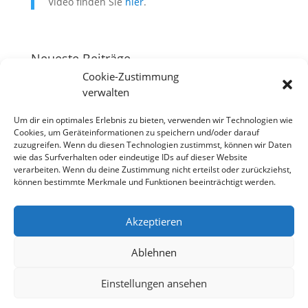
Video finden Sie
hier
.
Neueste Beiträge
Cookie-Zustimmung
Frauenzentraltagung „Unsichtbar war gestern“
verwalten
Landesbewohner:innentreffen 2026
Um dir ein optimales Erlebnis zu bieten, verwenden wir Technologien wie
Bericht JBW Städtefahrt Hamburg vom
Cookies, um Geräteinformationen zu speichern und/oder darauf
30.03.-02.04.26
zuzugreifen. Wenn du diesen Technologien zustimmst, können wir Daten
wie das Surfverhalten oder eindeutige IDs auf dieser Website
verarbeiten. Wenn du deine Zustimmung nicht erteilst oder zurückziehst,
können bestimmte Merkmale und Funktionen beeinträchtigt werden.
Akzeptieren
Ablehnen
Einstellungen ansehen
Impressum
Datenschutz
Satzung