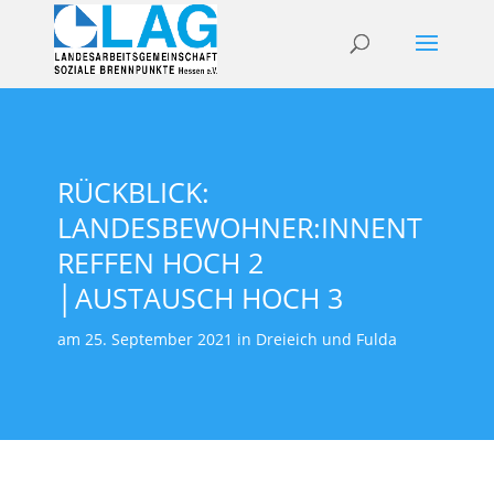
RÜCKBLICK:
LANDESBEWOHNER:INNENT
REFFEN HOCH 2
│AUSTAUSCH HOCH 3
am 25. September 2021 in Dreieich und Fulda