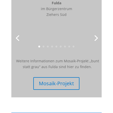
Fulda
im Bürgerzentrum
Ziehers Süd
Weitere Informationen zum Mosaik-Projekt „bunt
statt grau“ aus Fulda sind hier zu finden.
Mosaik-Projekt