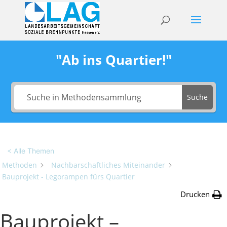
"Ab ins Quartier!"
Suche
< Alle Themen
Methoden
Nachbarschaftliches Miteinander
Bauprojekt - Legorampen fürs Quartier
Drucken
Bauprojekt –